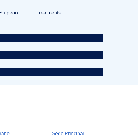
Surgeon
Treatments
rysm
t
rario
Sede Principal