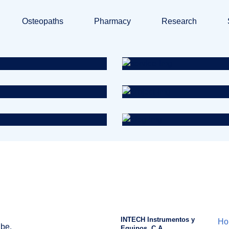
Osteopaths
Pharmacy
Research
Osteopaths
Abdominal Aneu
Research
Cardiothoracic
Treatments
Congestive Hear
INTECH Instrumentos y
Ho
ibe.
Equipos, C.A.