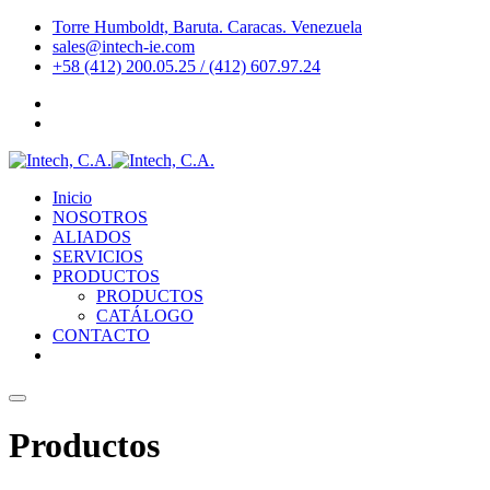
Skip
Torre Humboldt, Baruta. Caracas. Venezuela
to
sales@intech-ie.com
content
+58 (412) 200.05.25 / (412) 607.97.24
Inicio
NOSOTROS
ALIADOS
SERVICIOS
PRODUCTOS
PRODUCTOS
CATÁLOGO
CONTACTO
Productos