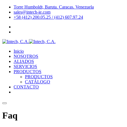
Skip
Torre Humboldt, Baruta. Caracas. Venezuela
to
sales@intech-ie.com
content
+58 (412) 200.05.25 / (412) 607.97.24
Inicio
NOSOTROS
ALIADOS
SERVICIOS
PRODUCTOS
PRODUCTOS
CATÁLOGO
CONTACTO
Faq