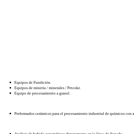
Equipos de Fundición.
Equipos de minería / minerales / Petcoke.
Equipo de procesamiento a granel.
Preformados cerámicos para el procesamiento industrial de químicos con a
Análisis de bebida automáticos directamente en la línea de llenado.